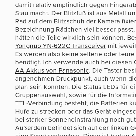
damit relativ empfindlich gegen Fingera
Stau macht. Der Blitzfuß ist aus Metall un
Rad auf dem Blitzschuh der Kamera fixie
Bezeichnung Rädchen viel besser passt,
hätten die Teile wirklich sein können. B
Yongnuo YN-622C Transceiver
mit jewei
Es werden also keine seltene oder teure 
benötigt. Ich verwende auch bei diesen
AA-Akkus von Panasonic
. Die Taster bes
angenehmen Druckpunkt, auch wenn die
plan sein könnten. Die Status LEDs für d
Gruppenauswahl, sowie für die Informatio
TTL-Verbindung besteht, die Batterien ku
Hufe zu strecken oder das Gerät eingesch
bei starker Sonneneinstrahlung noch gu
Außerdem befindet sich auf der linken 
eine Synchronbuchse. Diese ist harten 