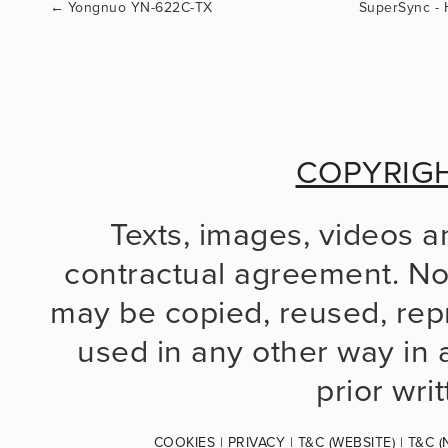
←
Yongnuo YN-622C-TX
COPYRIG
Texts, images, videos a
contractual agreement. No 
may be copied, reused, repr
used in any other way in a
prior wri
COOKIES
 | 
PRIVACY
 | 
T&C (WEBSITE)
 | 
T&C (